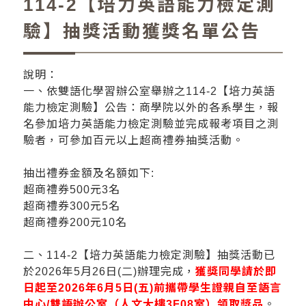
114-2【培力英語能力檢定測
驗】抽獎活動獲獎名單公告
說明：
一、依雙語化學習辦公室舉辦之
114-2
【培力英語
能力檢定測驗】公告：商學院以外的各系學生，報
名參加培力英語能力檢定測驗並完成報考項目之測
驗者，可參加百元以上超商禮券抽獎活動。
抽出禮券金額及名額如下
:
超商禮券
500
元
3
名
超商禮券
300
元
5
名
超商禮券
200
元
10
名
二、114-2
【培力英語能力檢定測驗】抽獎活動已
於
2026
年5月26日(二)辦理完成，
獲獎同學請於即
日起至2026年6月5日(五)前攜帶學生證親自至語言
中心/雙語辦公室（人文大樓
3F08
室）領取獎品
。