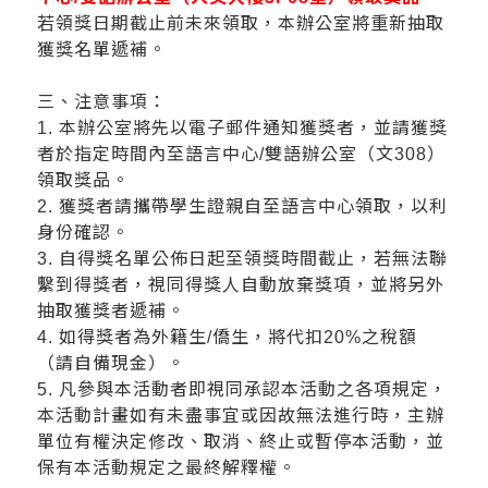
若領獎日期截止前未來領取，本辦公室將重新抽取
獲獎名單遞補。
三、注意事項：
1.
本辦公室將先以電子郵件通知獲獎者，並請獲獎
者於指定時間內至語言中心/雙語辦公室（文
308
）
領取獎品。
2.
獲獎者請攜帶學生證親自至語言中心領取，以利
身份確認。
3.
自得獎名單公佈日起至領獎時間截止，若無法聯
繫到得獎者，視同得獎人自動放棄獎項，並將另外
抽取獲獎者遞補。
4.
如得獎者為外籍生
/
僑生，將代扣
20%
之稅額
（請自備現金）。
5.
凡參與本活動者即視同承認本活動之各項規定，
本活動計畫如有未盡事宜或因故無法進行時，主辦
單位有權決定修改、取消、終止或暫停本活動，並
保有本活動規定之最終解釋權。