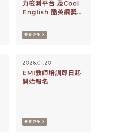
力檢測平台 及Cool
English 酷英網獎勵
計畫
navigate_next
查看更多
2026.01.20
EMI教師培訓即日起
理
開始報名
navigate_next
查看更多