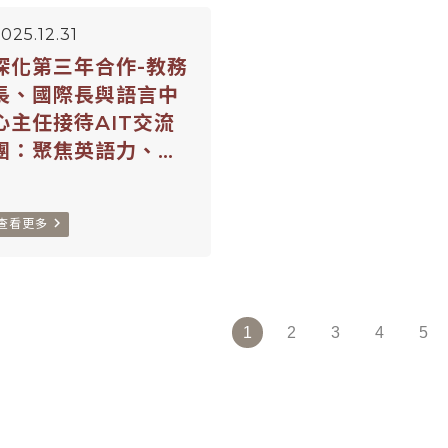
025.12.31
深化第三年合作-教務
長、國際長與語言中
心主任接待AIT交流
團：聚焦英語力、
EMI發展
navigate_next
查看更多
1
2
3
4
5