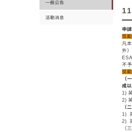
一般公告
1
活動消息
申
獎
凡
外）
ES
不
獎
（一
成
1)
2)
（二
1)
2)
（三