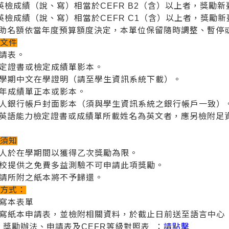
 英檢成績（說、寫）相當於CEFR B2（含）以上者，獎勵新臺幣
 英檢成績（說、寫）相當於CEFR C1（含）以上者，獎勵新臺
補助名額依當年度預算額度決定，本單位保留隨時調整、暫停
請文件
申請表。
檢定證書或檢定成績單影本。
當學期中文在學證明（請至學生資訊系統下載）。
歷年成績單正本或影本。
本人銀行帳戶封面影本（須與學生資訊系統之銀行帳戶一致）
若英語能力檢定證書或成績單所載姓名為英文者，應另檢附足
。
勵須知
每人於在學期間以獲得乙次獎勵為限。
本校提供之免費多益測驗不可申請此項獎勵。
申請所附之紙本將不予歸還。
請方式：
填寫本表單
填寫紙本申請表，並檢附相關資料，於截止日前送至語言中心（
獎勵辦法、申請表及CEFR等級對照表 ：
請點擊