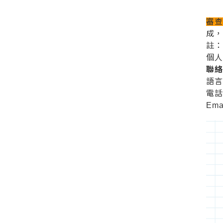
審
成
註
個
聯
語
電話：
Ema