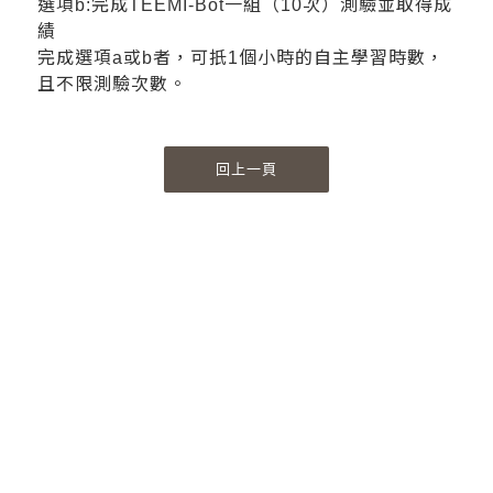
選項b:完成TEEMI-Bot一組（10次）測驗並取得成
績
完成選項a或b者，可扺1個小時的自主學習時數，
且不限測驗次數。