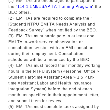
(1) EMI TAs are encouraged to participate in
the "
114-1 EMI/ESAP TA Training Program
" the
BEO offers.
(2) EMI TAs are required to complete the "
[Student] NTPU EMI TA Needs Analysis and
Feedback Survey" when notified by the BEO.
(3) EMI TAs must participate in at least one
EMI TA in-work service observation or
consultation session with an EMI consultant
during their employment. Consultation
schedules will be announced by the BEO.
(4) EMI TAs must record their monthly working
hours in the NTPU system (Personnel Office >
Student Part-time Assistant Area > 1.5 Part-
time Assistant Labor and Health Insurance
Integration System) before the end of each
month, as specified in their appointment letter,
and submit them for review.
(5) EMI TAs must complete tasks assigned by