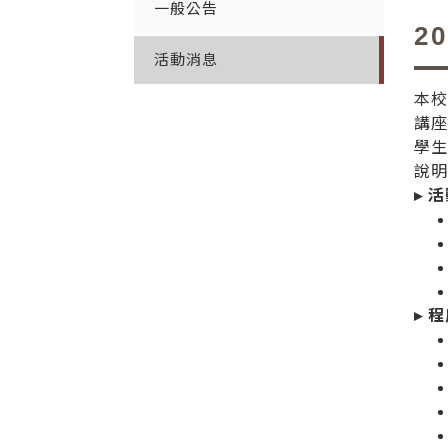
一般公告
2
活動消息
本校
講
學
說
▸ 
▸ 