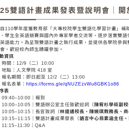
025雙語計畫成果發表暨說明會｜開
自110學年度獲教育部「大專校院學生雙語化學習計畫」補助
座、學生全英語競賽與國內外專家學者交流等，逐步落實雙語
生英語能力。為呈現雙語計畫之執行成果，並提供各學院參與
明會，歡迎校內師生踴躍參加。
活動資訊
時間：12/9（二）10:00
地點：人文學院 418 室
報名期間：即日起至 12/2（二）13:00
報名表單：
https://forms.gle/qNUZEzvWu8GBK1o86
程序表
09:40–10:00｜報到
10:00–10:05｜雙語辦公室主任致歡迎詞（
陳宥杉學術副校
10:05–10:15｜長官致詞（
林道通校長、陳婉琪教務長、商
10:15–11:15｜雙語計畫成果發表（
語言中心翁素涵主任、
11:15–11:30｜Q&A