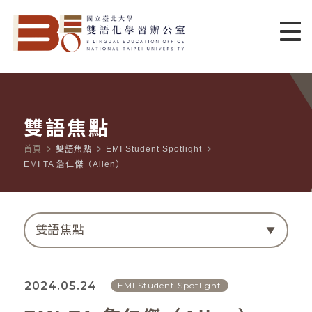
雙語焦點
navigate_next
navigate_next
navigate_next
首頁
雙語焦點
EMI Student Spotlight
EMI TA 詹仁傑（Allen）
雙語焦點
2024.05.24
EMI Student Spotlight